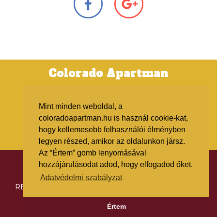
Colorado Apartman
4431 NYÍREGYHÁZA, BERENÁT UTCA 34.
+36 (42) 783-682; +36 (20) 5 111 442
Mint minden weboldal, a
BOOKING@COLORADOAPARTMAN.HU
coloradoapartman.hu is használ cookie-kat,
WWW.COLORADOAPARTMAN.HU
hogy kellemesebb felhasználói élményben
legyen részed, amikor az oldalunkon jársz.
Az “Értem” gomb lenyomásával
hozzájárulásodat adod, hogy elfogadod őket.
2018 COLORADO APARTMAN | ALL RIGHTS
Adatvédelmi szabályzat
RESERVED
IMPRESS
HOUSE RULE
ADATVÉDELMI SZABÁLYZAT
Értem