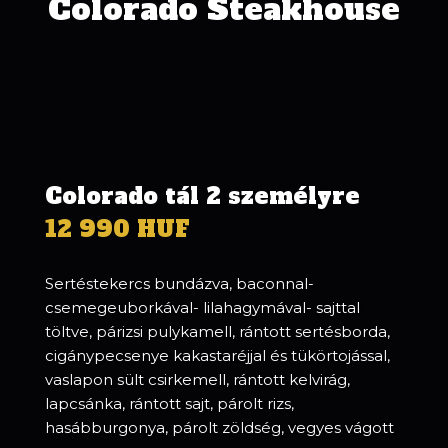
Colorado Steakhouse
Colorado tál 2 személyre
12 990 HUF
Sertéstekercs bundázva, baconnal-
csemegeuborkával- lilahagymával- sajttal
töltve, párizsi pulykamell, rántott sertésborda,
cigánypecsenye kakastaréjjal és tükörtojással,
vaslapon sült csirkemell, rántott kelvirág,
lapcsánka, rántott sajt, párolt rizs,
hasábburgonya, párolt zöldség, vegyes vágott